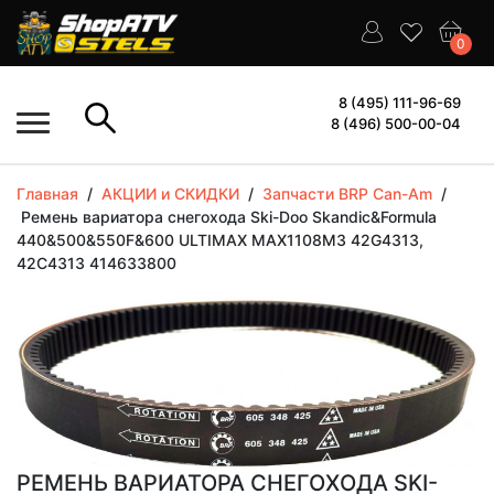
0
8 (495) 111-96-69
8 (496) 500-00-04
Главная
/
АКЦИИ и СКИДКИ
/
Запчасти BRP Can-Am
/
Ремень вариатора снегохода Ski-Doo Skandic&Formula
440&500&550F&600 ULTIMAX MAX1108M3 42G4313,
42C4313 414633800
РЕМЕНЬ ВАРИАТОРА СНЕГОХОДА SKI-