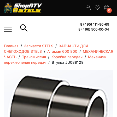
0
8 (495) 111-96-69
8 (496) 500-00-04
Главная
/
Запчасти STELS
/
ЗАПЧАСТИ ДЛЯ
СНЕГОХОДОВ STELS
/
Атаман 600 800
/
МЕХАНИЧЕСКАЯ
ЧАСТЬ
/
Трансмиссия
/
Коробка передач
/
Механизм
переключения передач
/
Втулка JU088129